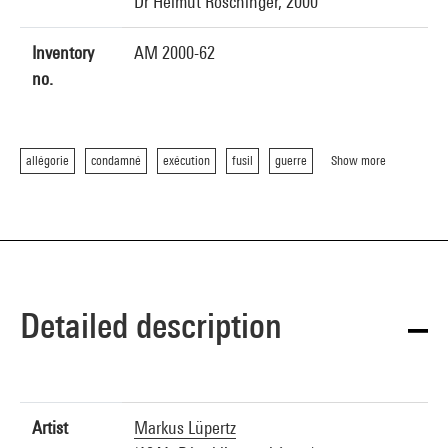
Dr Helmut Röschinger, 2000
Inventory
AM 2000-62
no.
allégorie
condamné
exécution
fusil
guerre
Show more
Detailed description
Artist
Markus Lüpertz