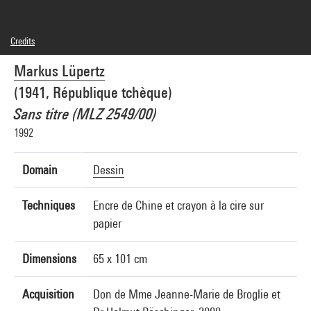
Credits
© Adagp, Paris
Markus Lüpertz
Photo credits : Centre Pompidou, MNAM-CCI/Philippe Migeat/Dist. GrandPalaisRmn
Image reference : 4R00466 [2000 CX 0433]
(1941, République tchèque)
Sans titre (MLZ 2549/00)
1992
Domain
Dessin
Techniques
Encre de Chine et crayon à la cire sur
papier
Dimensions
65 x 101 cm
Acquisition
Don de Mme Jeanne-Marie de Broglie et