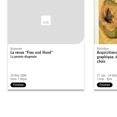
Encounter
Exhibition
La revue "Frau und Hund"
Acquisitions
La pensée diagonale
graphique, 
choix
29 Nov 2006
27 Jun - 24 Se
From 7:30pm
11am - 9pm
Finished
Finished