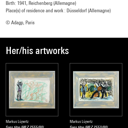
Birth: 1941, Reichenberg (Allemagne)
Place(s) of residence and work : Düsseldorf (Allemagne)
© Adagp, Paris
Her/his artworks
Markus Lüpertz
Markus Lüpertz
Sans titre (MLZ 2555/00)
Sans titre (MLZ 2553/00)