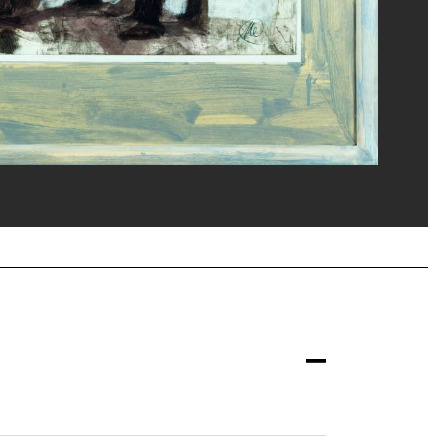
eat/Dist. GrandPalaisRmn