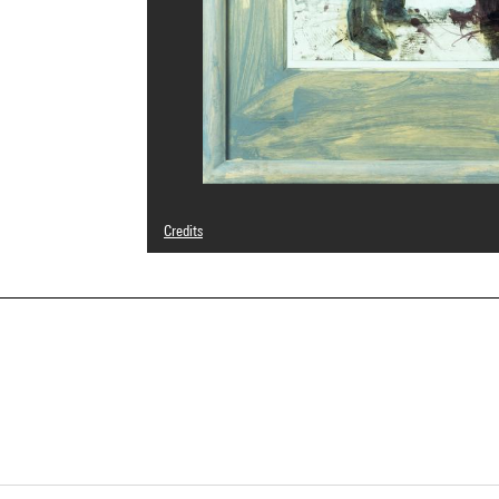
Credits
© Adagp, Paris
Photo credits : Centre Pompidou, MNAM-CCI/Philippe Mig
Image reference : 4R01003 [2000 CX 0436]