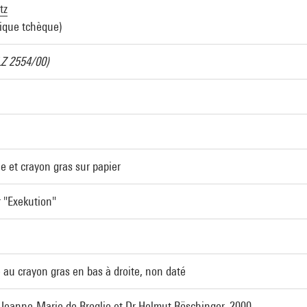
tz
ique tchèque)
LZ 2554/00)
e et crayon gras sur papier
 "Exekution"
u crayon gras en bas à droite, non daté
eanne-Marie de Broglie et Dr Helmut Röschinger, 2000