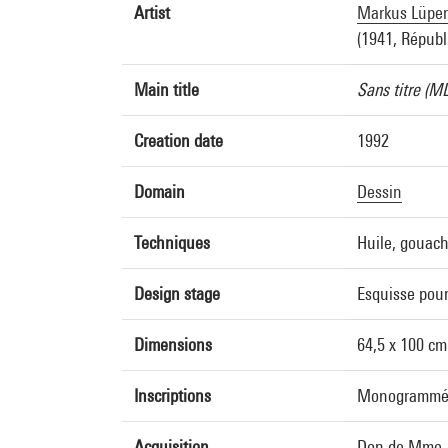
Artist
Markus Lüper
(1941, Républ
Main title
Sans titre (M
Creation date
1992
Domain
Dessin
Techniques
Huile, gouach
Design stage
Esquisse pour
Dimensions
64,5 x 100 cm
Inscriptions
Monogrammé a
Acquisition
Don de Mme J