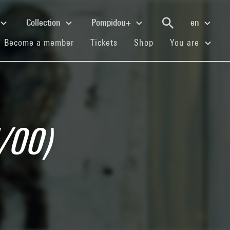
Collection
Pompidou+
en
(current)
(current)
(current)
Become a member
Tickets
Shop
You are
/00)