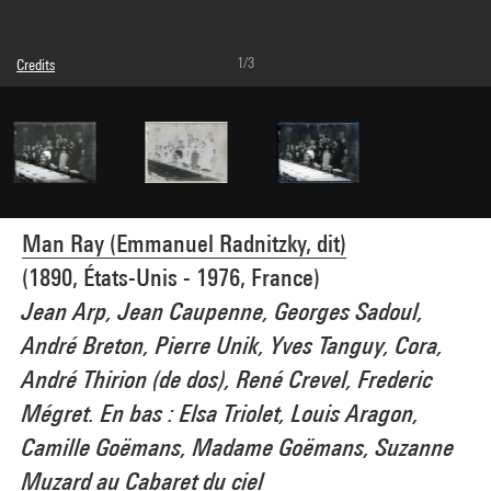
1/3
Credits
Caption : Reproduction à partir de l'original (plaque de verre)
© Man Ray Trust / Adagp, Paris
Photo credits : Centre Pompidou, MNAM-CCI/Service de la documentation
photographique du MNAM/Dist. GrandPalaisRmn
Image reference : 4P00032
Image presentation :
GrandPalaisRmnPhoto
Man Ray (Emmanuel Radnitzky, dit)
(1890, États-Unis - 1976, France)
Jean Arp, Jean Caupenne, Georges Sadoul,
André Breton, Pierre Unik, Yves Tanguy, Cora,
André Thirion (de dos), René Crevel, Frederic
Mégret. En bas : Elsa Triolet, Louis Aragon,
Camille Goëmans, Madame Goëmans, Suzanne
Muzard au Cabaret du ciel