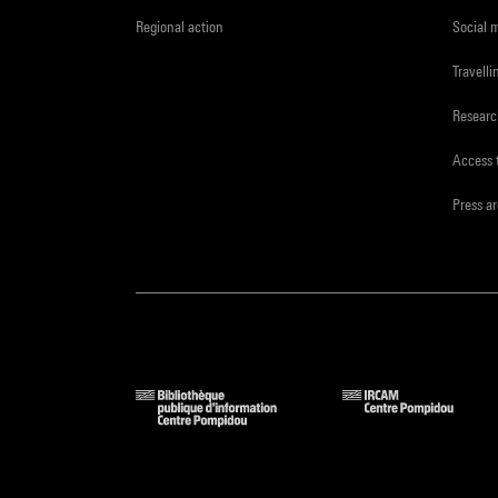
Regional action
Social 
Travelli
Resear
Access 
Press a