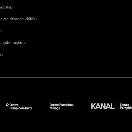
mediators
ng exhibitions for children
ch
to public archives
rea