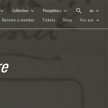
Collection
Pompidou+
en
(current)
(current)
(current)
Become a member
Tickets
Shop
You are
re