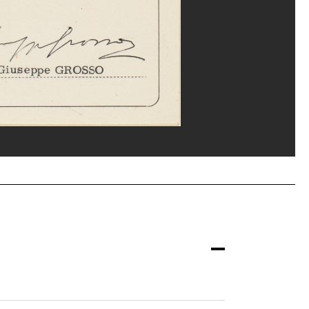
erditchian/Dist. GrandPalaisRmn