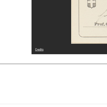
Credits
© F.L.C. / Adagp, Paris
Photo credits : Centre Pompidou, MNAM-CCI/Georges Megu
Image reference : 4N63688
Image presentation :
GrandPalaisRmnPhoto