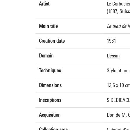
Artist
Le Corbusier
(1887, Suiss
Main title
Le dieu de l
Creation date
1961
Domain
Dessin
Techniques
Stylo et enc
Dimensions
13,6 x 10 c
Inscriptions
S.DEDICACE
Acquisition
Don de M. G
Collection area
Cabinet d'a