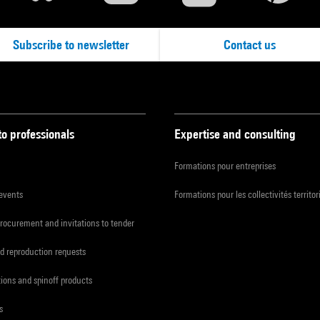
Subscribe to newsletter
Contact us
to professionals
Expertise and consulting
Formations pour entreprises
 events
Formations pour les collectivités territor
procurement and invitations to tender
d reproduction requests
tions and spinoff products
s