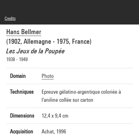
Credits
© Adagp, Paris
Hans Bellmer
Photo credits : Centre Pompidou, MNAM-CCI/Hélène Mauri/Dist. GrandPalaisRmn
Image reference : 4Y06959
(1902, Allemagne - 1975, France)
Image presentation :
GrandPalaisRmnPhoto
Les Jeux de la Poupée
1938 - 1949
Domain
Photo
Techniques
Epreuve gélatino-argentique coloriée à
l'aniline collée sur carton
Dimensions
12,4 x 9,4 cm
Acquisition
Achat, 1996