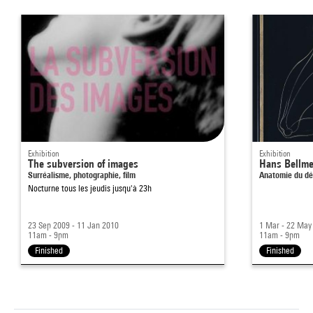
Exhibition
Exhibition
The subversion of images
Hans Bellme
Surréalisme, photographie, film
Anatomie du dé
Nocturne tous les jeudis jusqu'à 23h
23 Sep 2009 - 11 Jan 2010
1 Mar - 22 May
11am - 9pm
11am - 9pm
Finished
Finished