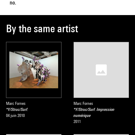
no.
By the same artist
Marc Fornes
Marc Fornes
*Y/Struc/Surf.
*Y/Struc/Surf. Impression
04 juin 2010
numérique
2011