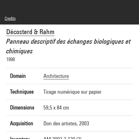
Credits
© Décosterd & Rahm
Décosterd & Rahm
Photo credits : Centre Pompidou, MNAM-CCI/Jean-Claude Planchet/Dist.
GrandPalaisRmn
Panneau descriptif des échanges biologiques et
Image reference : 4F31386 [2003 CX 3179]
Image presentation :
chimiques
GrandPalaisRmnPhoto
1998
Domain
Architecture
Techniques
Tirage numérique sur papier
Dimensions
59,5 x 84 cm
Acquisition
Don des artistes, 2003