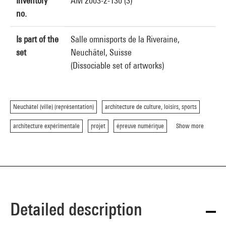
Inventory
AM 2003-2-130 (3)
no.
Is part of the
Salle omnisports de la Riveraine,
set
Neuchâtel, Suisse
(Dissociable set of artworks)
Neuchâtel (ville) (représentation)
architecture de culture, loisirs, sports
architecture expérimentale
projet
épreuve numérique
Show more
Detailed description