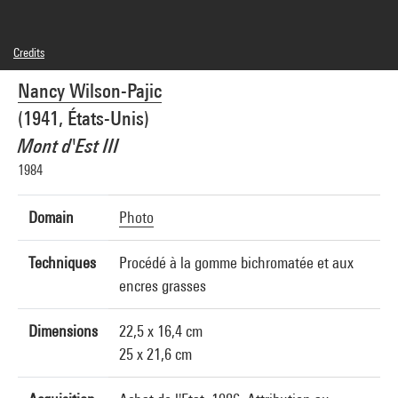
Credits
© Nancy Wilson-Pajic
Nancy Wilson-Pajic
Photo credits : Centre Pompidou, MNAM-CCI/Philippe Migeat/Dist. GrandPalaisRmn
Image reference : 1A18851 [1989 X 1163]
(1941, États-Unis)
Mont d'Est III
1984
Domain
Photo
Techniques
Procédé à la gomme bichromatée et aux
encres grasses
Dimensions
22,5 x 16,4 cm
25 x 21,6 cm