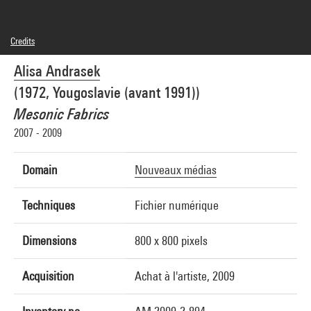
Credits
© Biothing (Alisa Andrasek)
Alisa Andrasek
Photo credits : Centre Pompidou, MNAM-CCI/Georges Meguerditchian/Dist.
GrandPalaisRmn
(1972, Yougoslavie (avant 1991))
Image reference : 4N27418
Image presentation :
Mesonic Fabrics
GrandPalaisRmnPhoto
2007 - 2009
Domain
Nouveaux médias
Techniques
Fichier numérique
Dimensions
800 x 800 pixels
Acquisition
Achat à l'artiste, 2009