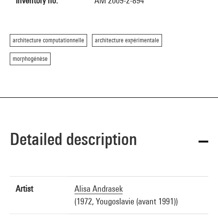
Inventory no.
AM 2009-2-894
architecture computationnelle
architecture expérimentale
morphogénèse
Detailed description
Artist
Alisa Andrasek
(1972, Yougoslavie (avant 1991))