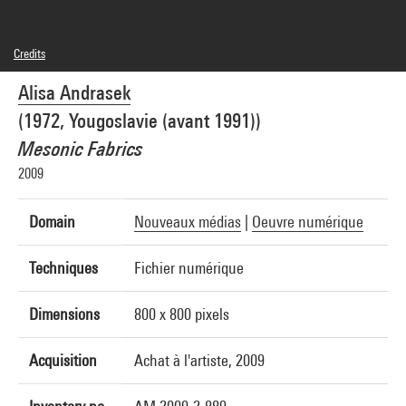
Credits
© Biothing (Alisa Andrasek)
Alisa Andrasek
Photo credits : Centre Pompidou, MNAM-CCI/Audrey Laurans/Dist. GrandPalaisRmn
Image reference : 4N29349
(1972, Yougoslavie (avant 1991))
Image presentation :
GrandPalaisRmnPhoto
Mesonic Fabrics
2009
Domain
Nouveaux médias
|
Oeuvre numérique
Techniques
Fichier numérique
Dimensions
800 x 800 pixels
Acquisition
Achat à l'artiste, 2009