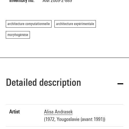
Inventory no.
AM 2009-2-889
architecture computationnelle
architecture expérimentale
morphogénèse
Detailed description
Artist
Alisa Andrasek
(1972, Yougoslavie (avant 1991))