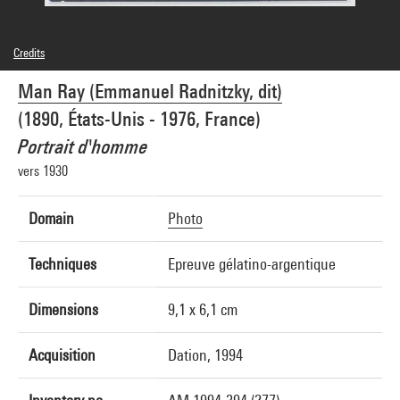
Credits
© Man Ray Trust / Adagp, Paris
Man Ray (Emmanuel Radnitzky, dit)
Photo credits : Centre Pompidou, MNAM-CCI/Service de la documentation
photographique du MNAM/Dist. GrandPalaisRmn
(1890, États-Unis - 1976, France)
Image reference : 4N12714
Image presentation :
Portrait d'homme
GrandPalaisRmnPhoto
vers 1930
Domain
Photo
Techniques
Epreuve gélatino-argentique
Dimensions
9,1 x 6,1 cm
Acquisition
Dation, 1994