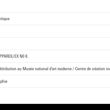
ntique
APPAREIL/EX N0 8..
 Attribution au Musée national d'art moderne / Centre de création ind
aphie