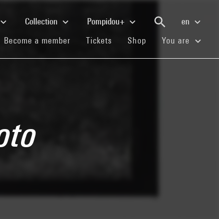
Collection
Pompidou+
en
(current)
(current)
(current)
Become a member
Tickets
Shop
You are
oto