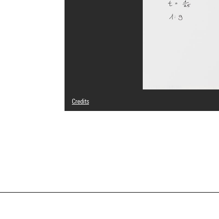
Credits
© Mariusz Hermanowicz
Photo credits : Centre Pompidou, MNAM-CCI/Philippe Mig
Image reference : 4N70386
Image presentation :
GrandPalaisRmnPhoto