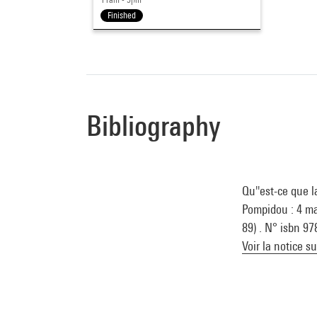
Finished
Bibliography
Qu''est-ce que 
Pompidou : 4 mar
89) . N° isbn 9
Voir la notice s