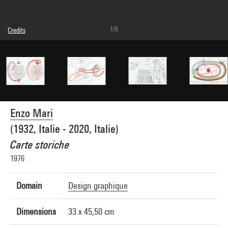
1/6
Credits
Caption : Vue n°1
© Enzo Mari
Photo credits : Georges Meguerditchian - Centre Pompidou, MNAM-CCI
Image reference : 4N40340
Enzo Mari
(1932, Italie - 2020, Italie)
Carte storiche
1976
Domain
Design graphique
Dimensions
33 x 45,50 cm