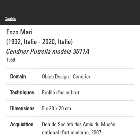
Credits
© Enzo Mari
Enzo Mari
Photo credits : Bertrand Prévost - Centre Pompidou, MNAM-CCI
Image reference : 4N40673
(1932, Italie - 2020, Italie)
Cendrier Putrella modèle 3011A
1958
Domain
Objet/Design
|
Cendrier
Techniques
Profilé d'acier brut
Dimensions
5 x 20 x 20 cm
Acquisition
Don de Société des Amis du Musée
national d'art moderne, 2007