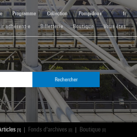
(current)
se
Programme
Collection
Pompidou+
fr
(current)
(current)
(current)
ir adhérent·e
Billetterie
Boutique
Vous êtes
Rechercher
Articles
Fonds d'archives
Boutique
|
|
[1]
[0]
[0]