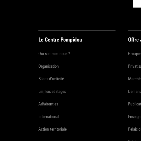
Le Centre Pompidou
Offre
Qui sommes-nous ?
Groupe
Organisation
Privatis
Bilans d'activité
Marchés
Emplois et stages
Demande
Adhérent·es
Publicat
International
Enseign
Action territoriale
Relais 