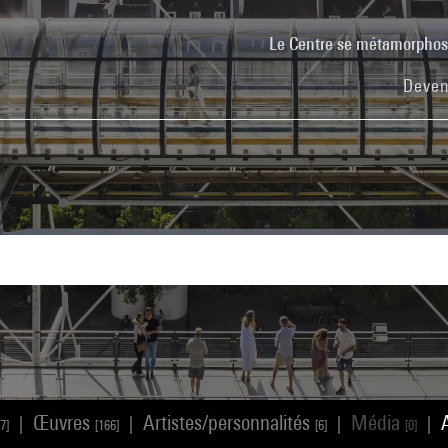
Le Centre se métamorpho
Deven
Œuvres
Artistes/personnalités
Média
|
|
|
|
7]
[166]
[6]
[0]