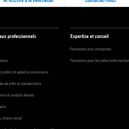
M'inscrire à la newsletter
Contactez-nous
 aux professionnels
Expertise et conseil
s
Formations pour entreprises
ations
Formations pour les collectivités territor
 publics et appels à concurrence
s de prêts et reproductions
ions et produits dérivés
ants
du champ social