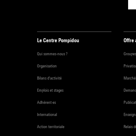
Le Centre Pompidou
Offre
Qui sommes-nous ?
Groupe
Organisation
Privatis
Bilans d'activité
Marchés
Emplois et stages
Demande
Adhérent·es
Publicat
International
Enseign
Action territoriale
Relais 