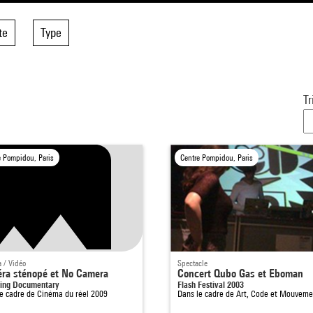
te
Type
Tr
e Pompidou, Paris
Centre Pompidou, Paris
 / Vidéo
Spectacle
ra sténopé et No Camera
Concert Qubo Gas et Eboman
ring Documentary
Flash Festival 2003
le cadre de
Cinéma du réel 2009
Dans le cadre de
Art, Code et Mouveme