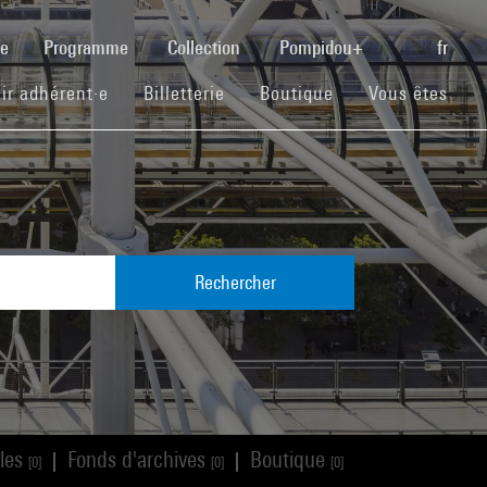
(current)
se
Programme
Collection
Pompidou+
fr
(current)
(current)
(current)
ir adhérent·e
Billetterie
Boutique
Vous êtes
Rechercher
cles
Fonds d'archives
Boutique
|
|
[0]
[0]
[0]