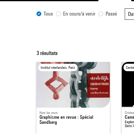
Tous
En cours/à venir
Passé
Da
3
résultats
Institut néerlandais, Paris
Centr
Hors les murs
Cinéma
Graphisme en revue : Spécial
Camé
Sandberg
Explo
Dans 