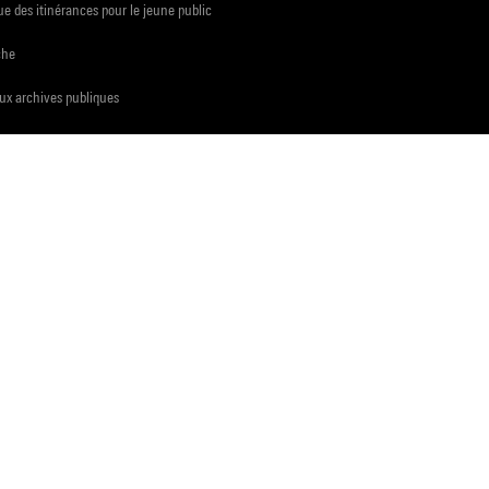
e des itinérances pour le jeune public
che
ux archives publiques
presse