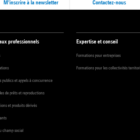
M'inscrire à la newsletter
Contactez-nous
 aux professionnels
Expertise et conseil
s
Formations pour entreprises
ations
Formations pour les collectivités territor
 publics et appels à concurrence
s de prêts et reproductions
ions et produits dérivés
ants
du champ social