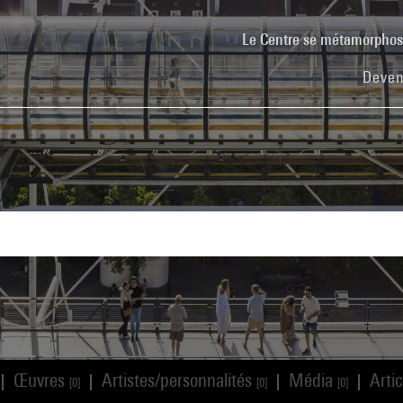
Le Centre se métamorpho
Deven
Œuvres
Artistes/personnalités
Média
Arti
|
|
|
|
[0]
[0]
[0]