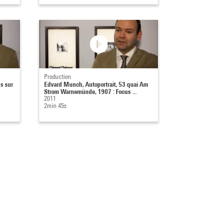
Production
s sur
Edvard Munch, Autoportrait, 53 quai Am
Strom Warnemünde, 1907 : Focus ...
2011
2min 45s