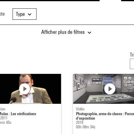
xte
Type
Afficher plus de filtres
Tr
tion
Vidéo
ulas : Les vérifications
Photographie, arme de classe : Parco
-2011
d'exposition
min 45s
2019
00h 08m 34s