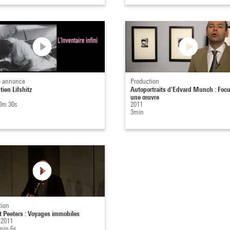
 annonce
Production
ien Lifshitz
Autoportraits d'Edvard Munch : Focu
une œuvre
0m 30s
2011
3min
tion
t Peeters : Voyages immobiles
-2011
min 6s