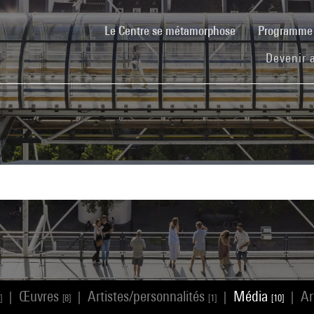
(current)
Le Centre se métamorphose
Programm
Devenir 
Œuvres
Artistes/personnalités
Média
Ar
|
|
|
|
]
[8]
[1]
[10]