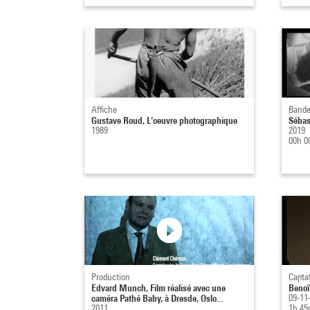
Affiche
Bande
Gustave Roud, L'oeuvre photographique
Sébast
1989
2019
00h 0
Production
Capta
Edvard Munch, Film réalisé avec une
Benoî
caméra Pathé Baby, à Dresde, Oslo...
09-11
2011
1h 45