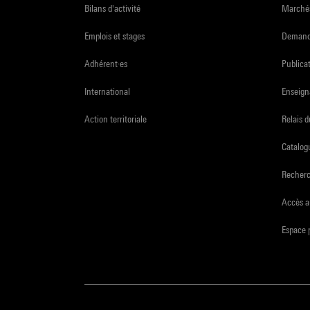
Bilans d'activité
Marchés
Emplois et stages
Demande
Adhérent·es
Publicat
International
Enseign
Action territoriale
Relais 
Catalogu
Recher
Accès a
Espace 