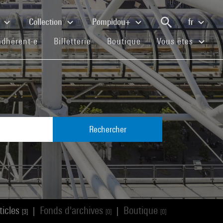
e
Collection
Pompidou+
fr
(current)
(current)
(current)
adhérent·e
Billetterie
Boutique
Vous êtes
Rechercher
ticles
Fonds d'archives
Boutique
|
|
[3]
[0]
[0]