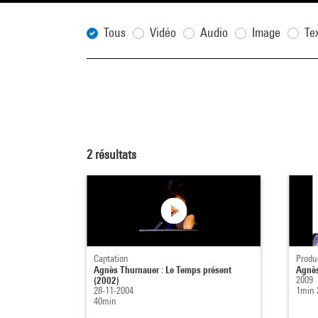
Tous
Vidéo
Audio
Image
Te
2
résultats
Captation
Produ
Agnès Thurnauer : Le Temps présent
Agnès
(2002)
2009
28-11-2004
1min 
40min