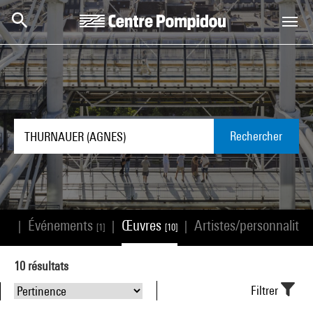
Aller au contenu principal
Centre Pompidou
Rechercher
s
Événements
Œuvres
Artistes/personnalité
|
|
|
[0]
[1]
[10]
10
résultats
Filtrer