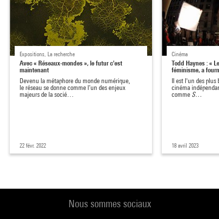
Expositions, La recherche
Cinéma
Avec « Réseaux-mondes », le futur c'est
Todd Haynes : « 
maintenant
féminisme, a four
Devenu la métaphore du monde numérique,
Il est l'un des plus
le réseau se donne comme l’un des enjeux
cinéma indépendan
majeurs de la socié…
comme
S…
22 févr. 2022
18 avril 2023
Nous sommes sociaux