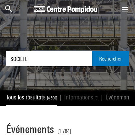
Aller au contenu principal
Centre Pompidou
Rechercher
Tous les résultats
Informations
Événements
|
|
[4 590]
[0]
Événements
[1 784]