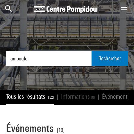
Aller au contenu principal
Centre Pompidou
Rechercher
Tous les résultats
Informations
Événements
|
|
[152]
[0]
[1
Événements
[19]