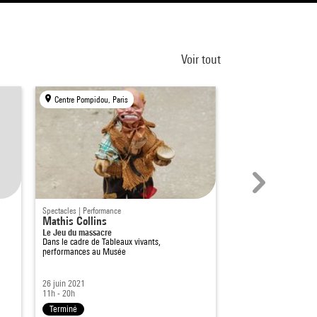
Voir tout
Centre Pompidou, Paris
Centre Pompidou, Par
Spectacles | Performance
Cinéma / Vidéo
Mathis Collins
Madeleine Collins
Le Jeu du massacre
Antoine Barraud
Dans le cadre de
Tableaux vivants,
Dans le cadre de
Trajec
performances au Musée
26 juin 2021
24 nov. 2021
11h - 20h
20h - 22h
Terminé
Terminé