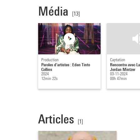
Média
[13]
Production
Captation
Paroles d'artistes : Eden Tinto
Rencontre avec Lau
Collins
Jordan Mintzer
2024
03-11-2024
12min 22s
00h 47min
Articles
[1]