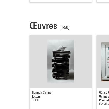
Œuvres
[250]
Hannah Collins
Gérard 
Listen
Un musé
1994
Pompid
novembr