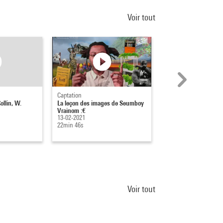
Voir tout
Captation
Captation
ollin, W.
La leçon des images de Seumboy
Masterclasse de Rao
Vrainom :€
23-01-2022
13-02-2021
59min 27s
22min 46s
Voir tout