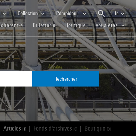
e
Collection
Pompidou+
fr
(current)
(current)
(current)
adhérent·e
Billetterie
Boutique
Vous êtes
Rechercher
Articles
Fonds d'archives
Boutique
|
|
|
[1]
[0]
[0]