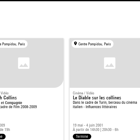
e Pompidou, Paris
Centre Pompidou, Paris
 Vidéo
Cinéma / Vidéo
 Collins
Le Diable sur les collines
e et Compagnie
Dans le cadre de
Turin, berceau du cinéma
 cadre de
Film 2008-2009
italien - Influences littéraires
2009
19 mai - 4 juin 2001
 de 19h
À partir de 14h30
|
20h30 - 6h
né
Terminé