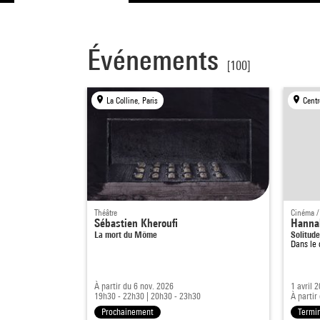
Événements
[100]
La Colline, Paris
Centr
Théâtre
Cinéma /
Sébastien Kheroufi
Hannah
La mort du Môme
Solitud
Dans le
À partir du 6 nov. 2026
1 avril 
19h30 - 22h30
|
20h30 - 23h30
À partir
Prochainement
Termi