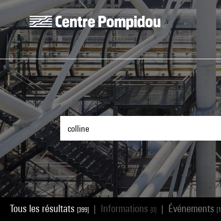
Aller au contenu principal
Centre Pompidou
Tous les résultats
Informations
Événements
|
|
[399]
[0]
[