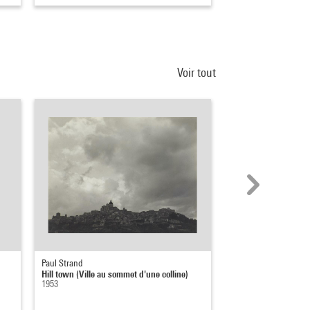
Voir tout
Paul Strand
Vera Molnar
Hill town (Ville au sommet d'une colline)
Arbres et collines gé
1953
1946