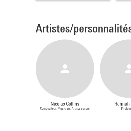
Artistes/personnalité
Nicolas Collins
Hannah 
Compositeur, Musicien, Artiste sonore
Photog