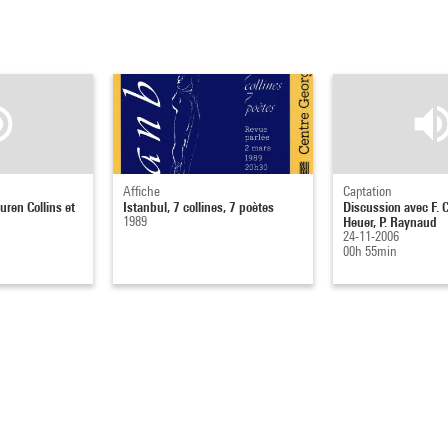
Affiche
Captation
ren Collins et
Istanbul, 7 collines, 7 poètes
Discussion avec F. C
1989
Heuer, P. Raynaud
24-11-2006
00h 55min