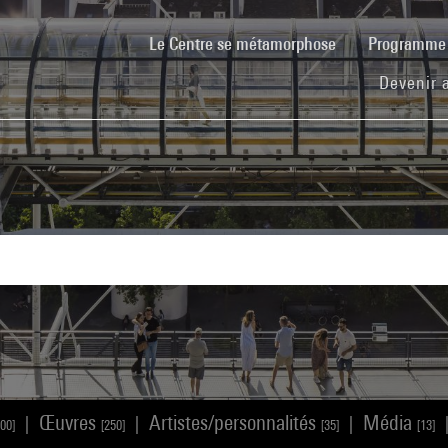
(current)
Le Centre se métamorphose
Programm
Devenir 
Œuvres
Artistes/personnalités
Média
|
|
|
100]
[250]
[35]
[13]