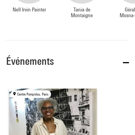
Nell Irvin Painter
Tania de
Géra
Montaigne
Mosna-
Événements
Centre Pompidou, Paris