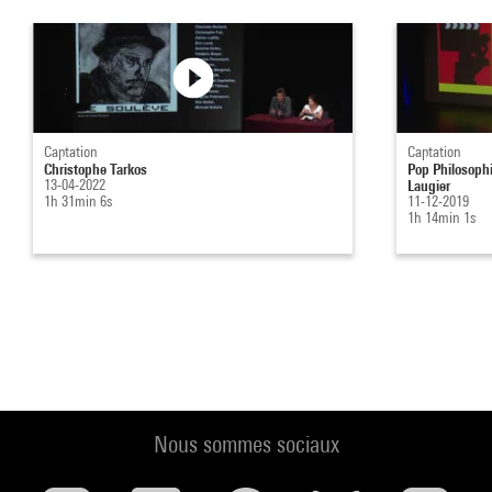
Captation
Captation
Christophe Tarkos
Pop Philosophi
13-04-2022
Laugier
1h 31min 6s
11-12-2019
1h 14min 1s
Nous sommes sociaux