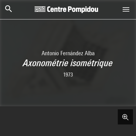
Aller au contenu principal
Centre Pompidou
Antonio Fernández Alba
Axonométrie isométrique
1973