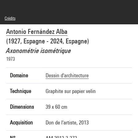
Crédits
© Antonio Fernández Alba
Antonio Fernández Alba
Crédit photographique : Centre Pompidou, MNAM-CCI/Philippe Migeat/Dist.
GrandPalaisRmn
(1927, Espagne - 2024, Espagne)
Réf. image : 4N26907
Diffusion image :
Axonométrie isométrique
GrandPalaisRmnPhoto
1973
Domaine
Dessin d'architecture
Technique
Graphite sur papier velin
Dimensions
39 x 60 cm
Acquisition
Don de l'artiste, 2013