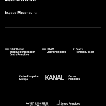
coul. p. 192) . N° isbn 978-2-37074-281-0
Voir la notice sur le portail de la Bibliothèque Kandinsky
Espace Mécènes