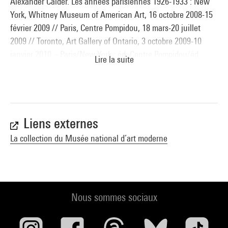
Alexander Calder. Les années parisiennes 1926-1933 : New
York, Whitney Museum of American Art, 16 octobre 2008-15
février 2009 // Paris, Centre Pompidou, 18 mars-20 juillet
2009 // Toronto, Art Gallery of Ontario, 3 octobre 2009-10
janvier 2010 .- Paris/New York : éd. Centre Pompidou/éd.
Lire la suite
Whitney Museum of American Art, 2009 (sous la dir. de
Brigitte Leal) (cat n° 119 reprod. p. 244 (cat. Whitney pl. 52
reprod. p. 95)) . N° isbn 978-2-84426-354-4
Voir la notice sur le portail de la Bibliothèque Kandinsky
Liens externes
Vis-à-vis : Fernand Léger et ses ami.e.s : Biot, Musée national
La collection du Musée national d’art moderne
Fernand Léger, Biot, 6 mai-30 octobre 2017, 14 avril-17
septembre 2018, 1er juin-23 septembre 2019. - Paris :
Réunion des musées nationaux/Grand Palais, 2019 (sous la
dir. de Anne Dopffer et Julie Guttierez) (cat. n° 61 reprod.
Nous sommes sociaux
coul. p. 117) . N° isbn 978-2-7118-7427-9
Voir la notice sur le portail de la Bibliothèque Kandinsky