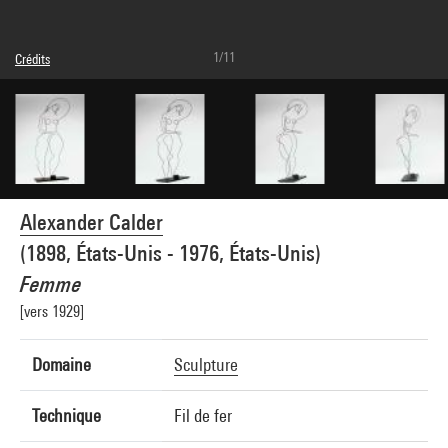
1/11
Crédits
Légende : Vue n°1 après restauration
© Calder Foundation, New York / Adagp, Paris
Crédit photographique : Centre Pompidou, MNAM-CCI/Adam Rzepka/Dist.
GrandPalaisRmn
Réf. image : 4N10109
Diffusion image :
GrandPalaisRmnPhoto
Alexander Calder
(1898, États-Unis - 1976, États-Unis)
Femme
[vers 1929]
Domaine
Sculpture
Technique
Fil de fer