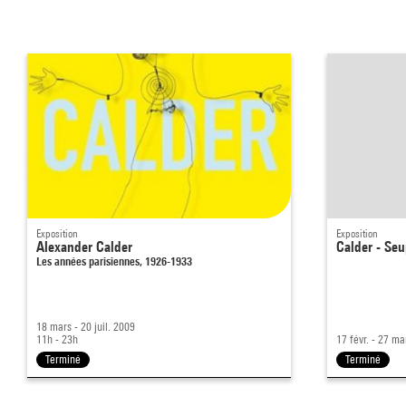
Exposition
Exposition
Alexander Calder
Calder - Se
Les années parisiennes, 1926-1933
18 mars - 20 juil. 2009
11h - 23h
17 févr. - 27 m
Terminé
Terminé