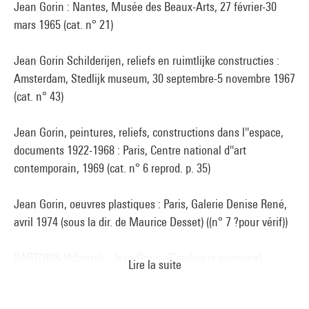
Jean Gorin : Nantes, Musée des Beaux-Arts, 27 février-30
mars 1965 (cat. n° 21)
Jean Gorin Schilderijen, reliefs en ruimtlijke constructies :
Amsterdam, Stedlijk museum, 30 septembre-5 novembre 1967
(cat. n° 43)
Jean Gorin, peintures, reliefs, constructions dans l''espace,
documents 1922-1968 : Paris, Centre national d''art
contemporain, 1969 (cat. n° 6 reprod. p. 35)
Jean Gorin, oeuvres plastiques : Paris, Galerie Denise René,
avril 1974 (sous la dir. de Maurice Desset) ((n° 7 ?pour vérif))
SARTORIS (Alberto). -Jean Gorin. [Catalogue raisonné]. -
Lire la suite
Venise : Alfieri, 1975 (cat. n° 14 cit. (non daté) et reprod. p.
226, pl. 8 reprod. coul. n.p.)