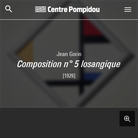
Aller au contenu principal
Centre Pompidou
Jean Gorin
Composition n° 5 losangique
[1926]