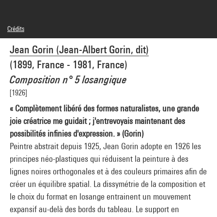
Crédits
© droits réservés
Jean Gorin (Jean-Albert Gorin, dit)
Crédit photographique : Centre Pompidou, MNAM-CCI/Philippe Migeat/Dist.
GrandPalaisRmn
(1899, France - 1981, France)
Réf. image : 4R03894 [1991 CX 0056]
Diffusion image :
Composition n° 5 losangique
GrandPalaisRmnPhoto
[1926]
« Complètement libéré des formes naturalistes, une grande
joie créatrice me guidait ; j'entrevoyais maintenant des
possibilités infinies d'expression. » (Gorin)
Peintre abstrait depuis 1925, Jean Gorin adopte en 1926 les
principes néo-plastiques qui réduisent la peinture à des
lignes noires orthogonales et à des couleurs primaires afin de
créer un équilibre spatial. La dissymétrie de la composition et
le choix du format en losange entrainent un mouvement
expansif au-delà des bords du tableau. Le support en