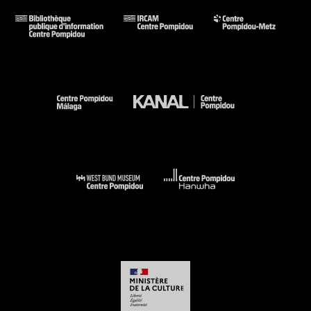
256) . N° isbn 2-85850-292-7
Voir la notice sur le portail de la Bibliothèque Kandinsky
Big Bang. Destruction et création dans l''art du XXe siècle :
Paris, Centre Pompidou, Musée national d''art moderne-
Centre de création industrielle, 15 juin 2005-22 février 2006. -
Paris : éd. du Centre Pompidou, 2005 (sous la dir. de
Catherine Grenier) (cit. p. 178 et reprod. coul. p. 53) . N° isbn
2-84426-286-4
Voir la notice sur le portail de la Bibliothèque Kandinsky