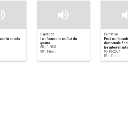
Captation
Captation
ans le monde :
La démocratie en état de
Peut-on répandr
guerre
démocratie ? : 
05-10-2007
les intervenants 
00h 14min
05-10-2007
01h 11min