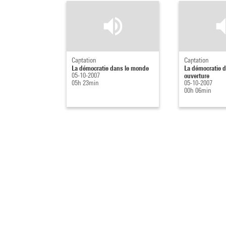
Captation
Captation
La démocratie dans le monde
La démocratie d
05-10-2007
ouverture
05h 23min
05-10-2007
00h 06min