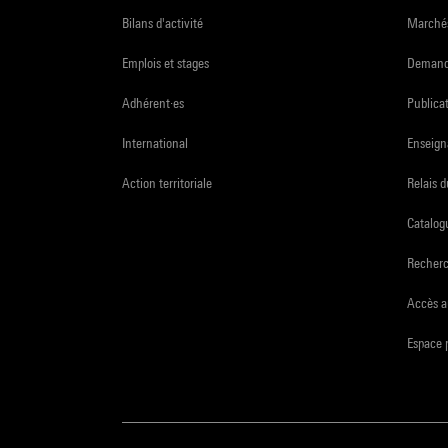
Bilans d'activité
Marchés
Emplois et stages
Demande
Adhérent·es
Publicat
International
Enseign
Action territoriale
Relais 
Catalogu
Recher
Accès a
Espace 