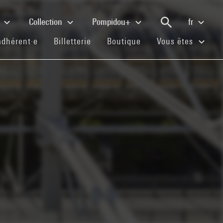
e
Collection
Pompidou+
fr
(current)
(current)
(current)
adhérent·e
Billetterie
Boutique
Vous êtes