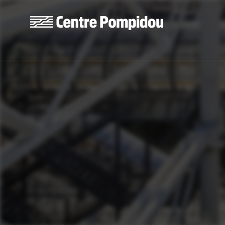
Aller au contenu principal
Centre Pompidou