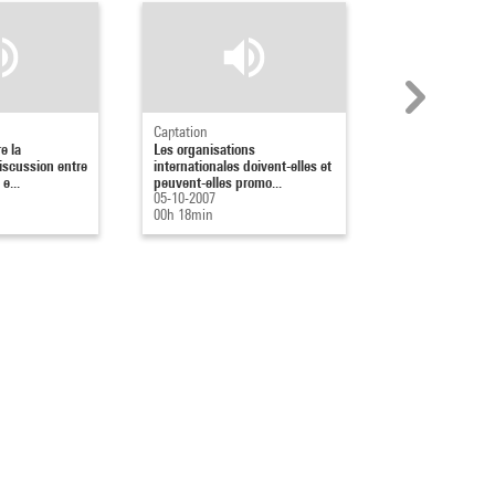
Captation
Captation
e la
Les organisations
Les démocraties
discussion entre
internationales doivent-elles et
elles au terroris
e...
peuvent-elles promo...
05-10-2007
05-10-2007
00h 21min
00h 18min