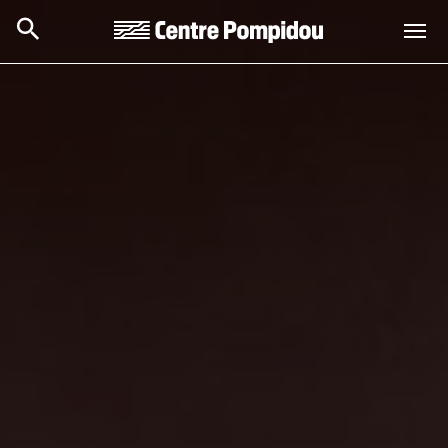
Skip to main content
Centre Pompidou