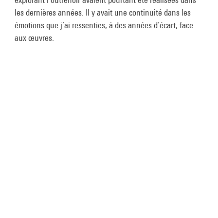
les dernières années. Il y avait une continuité dans les
émotions que j’ai ressenties, à des années d’écart, face
aux œuvres.
Au Centre Pompidou, il y a un lien
particulier qui s’instaure entre les
œuvres et le bâtiment. L’aspect extérieur,
imposant et fou, nous prépare à
l’inattendu… C’est un endroit où je suis
beaucoup allé avec mes enfants. C’est
une madeleine de Proust personnelle.
Jean-Michel Jarre