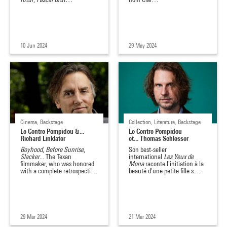
10 Jun 2024
29 May 2024
Cinema, Backstage
Collection, Literature, Backstage
Le Centre Pompidou &...
Le Centre Pompidou
Richard Linklater
et... Thomas Schlesser
Boyhood
,
Before Sunrise
,
Son best-seller
Slacker
... The Texan
international
Les Yeux de
filmmaker, who was honored
Mona
raconte l'initiation à la
with a complete retrospecti…
beauté d'une petite fille s…
29 Mar 2024
21 Mar 2024