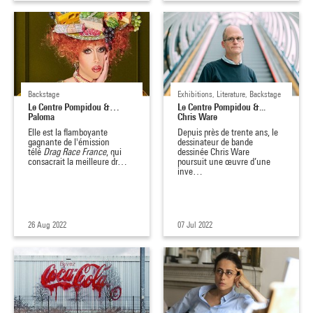
Backstage
Exhibitions, Literature, Backstage
Le Centre Pompidou &…
Le Centre Pompidou &...
Paloma
Chris Ware
Elle est la flamboyante
Depuis près de trente ans, le
gagnante de l'émission
dessinateur de bande
télé
Drag Race France
, qui
dessinée Chris Ware
consacrait la meilleure dr…
poursuit une œuvre d’une
inve…
26 Aug 2022
07 Jul 2022