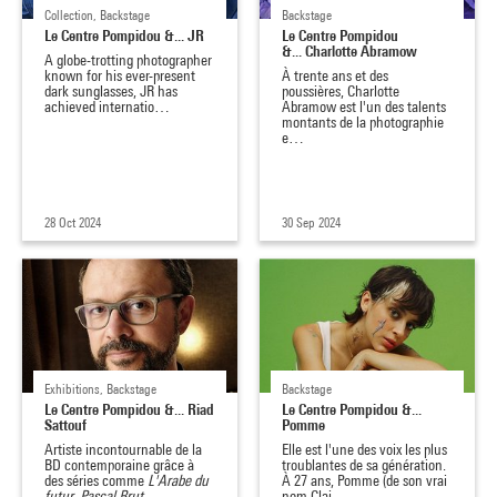
Collection, Backstage
Backstage
Le Centre Pompidou &... JR
Le Centre Pompidou
&... Charlotte Abramow
A globe-trotting photographer
known for his ever-present
À trente ans et des
dark sunglasses, JR has
poussières, Charlotte
achieved internatio…
Abramow est l'un des talents
montants de la photographie
e…
28 Oct 2024
30 Sep 2024
Exhibitions, Backstage
Backstage
Le Centre Pompidou &... Riad
Le Centre Pompidou &...
Sattouf
Pomme
Artiste incontournable de la
Elle est l'une des voix les plus
BD contemporaine grâce à
troublantes de sa génération.
des séries comme
L'Arabe du
À 27 ans, Pomme (de son vrai
futur
,
Pascal Brut…
nom Clai…