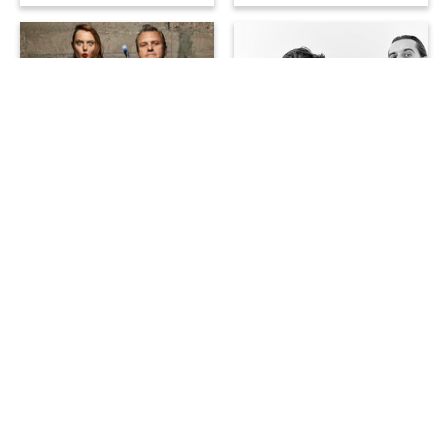
Exhibitions, Backstage
Backstage
Le Centre Pompidou &...
Le Centre Pompidou &... Lek
Jean-Charles de Castelbajac
& Sowat
Créateur de mode aux milles
Mêlant abstraction du
facettes et plasticien, Jean-
lettrage, architecture et
Charles de Castelbajac a
archéologie, le duo de
street
conçu cette rentré…
artists
Lek & Sowat cr…
23 Jun 2021
23 Feb 2021