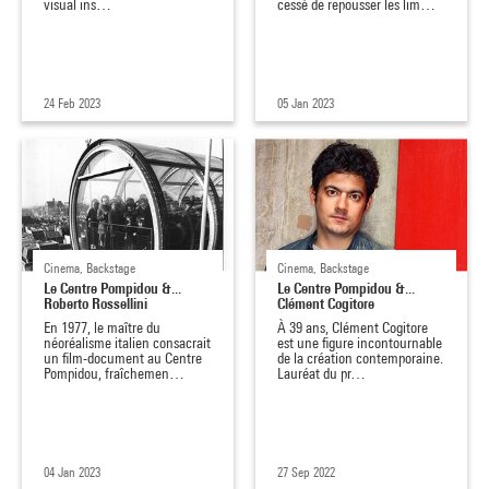
visual ins…
cessé de repousser les lim…
24 Feb 2023
05 Jan 2023
Cinema, Backstage
Cinema, Backstage
Le Centre Pompidou &...
Le Centre Pompidou &...
Roberto Rossellini
Clément Cogitore
En 1977, le maître du
À 39 ans, Clément Cogitore
néoréalisme italien consacrait
est une figure incontournable
un film-document au Centre
de la création contemporaine.
Pompidou, fraîchemen…
Lauréat du pr…
04 Jan 2023
27 Sep 2022