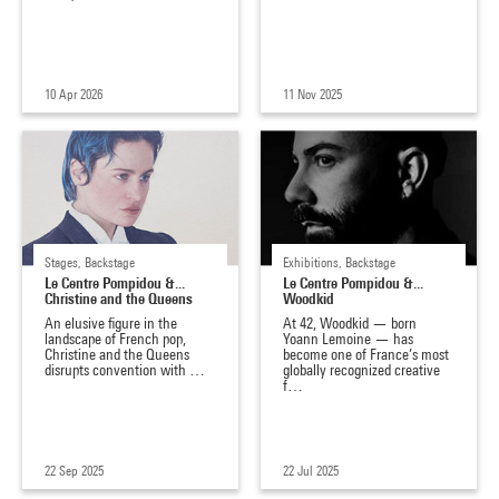
10 Apr 2026
11 Nov 2025
Stages, Backstage
Exhibitions, Backstage
Le Centre Pompidou &...
Le Centre Pompidou &...
Christine and the Queens
Woodkid
An elusive figure in the
At 42, Woodkid — born
landscape of French pop,
Yoann Lemoine — has
Christine and the Queens
become one of France’s most
disrupts convention with …
globally recognized creative
f…
22 Sep 2025
22 Jul 2025