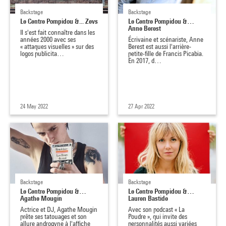
Backstage
Backstage
Le Centre Pompidou &... Zevs
Le Centre Pompidou &…
Anne Berest
Il s'est fait connaître dans les
années 2000 avec ses
Écrivaine et scénariste, Anne
« attaques visuelles » sur des
Berest est aussi l'arrière-
logos publicita…
petite-fille de Francis Picabia.
En 2017, d…
24 May 2022
27 Apr 2022
Backstage
Backstage
Le Centre Pompidou &…
Le Centre Pompidou &…
Agathe Mougin
Lauren Bastide
Actrice et DJ, Agathe Mougin
Avec son podcast « La
prête ses tatouages et son
Poudre », qui invite des
allure androgyne à l'affiche
personnalités aussi variées