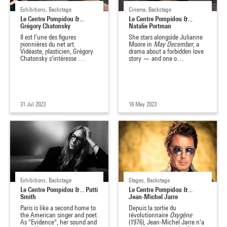
Exhibitions, Backstage
Cinema, Backstage
Le Centre Pompidou &...
Le Centre Pompidou &...
Grégory Chatonsky
Natalie Portman
Il est l'une des figures
She stars alongside Julianne
pionnières du net art.
Moore in
May December
, a
Vidéaste, plasticien, Grégory
drama about a forbidden love
Chatonsky s'intéresse …
story — and one o…
31 Jul 2023
16 May 2023
Exhibitions, Backstage
Stages, Backstage
Le Centre Pompidou &... Patti
Le Centre Pompidou &...
Smith
Jean-Michel Jarre
Paris is like a second home to
Depuis la sortie du
the American singer and poet.
révolutionnaire
Oxygène
As "Evidence", her sound and
(1976),
Jean-Michel Jarre n'a