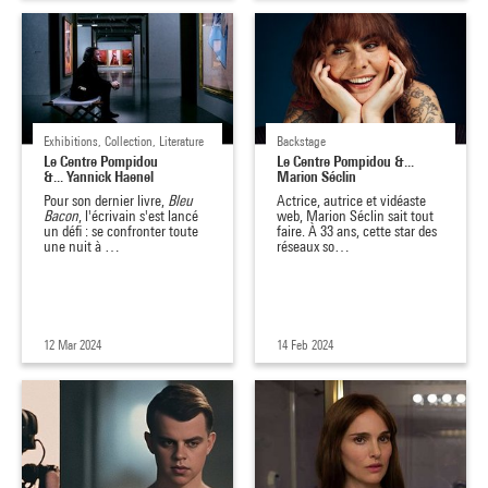
Exhibitions, Collection, Literature
Backstage
Le Centre Pompidou
Le Centre Pompidou &...
&... Yannick Haenel
Marion Séclin
Pour son dernier livre,
Bleu
Actrice, autrice et vidéaste
Bacon
, l'écrivain s'est lancé
web, Marion Séclin sait tout
un défi : se confronter toute
faire. À 33 ans, cette star des
une nuit à …
réseaux so…
12 Mar 2024
14 Feb 2024