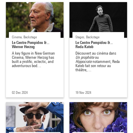
Cinema, Backstage
Stages, Backstage
Le Centre Pompidou &...
Le Centre Pompidou &...
Werner Herzog
Reda Kateb
A key figure in New German
Découvert au cinéma dans
Cinema, Werner Herzog has
Un prophète
ou
built a prolific, eclectic, and
Hippocrate
notamment, Reda
adventurous bod…
Kateb fait son retour au
théâtre,…
02 Dec 2024
19 Nov 2024