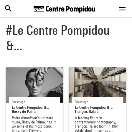
Centre Pompidou
Skip to main content
#Le Centre Pompidou
&...
Backstage
Backstage
Le Centre Pompidou &...
Le Centre Pompidou &…
Rossy de Palma
François Halard
Pedro Almodóvar’s ultimate
A leading figure in
muse, Rossy de Palma, has lit
contemporary photography,
up some of his most iconic
François Halard (born in 1961)
films, from
Wome…
established himself as …