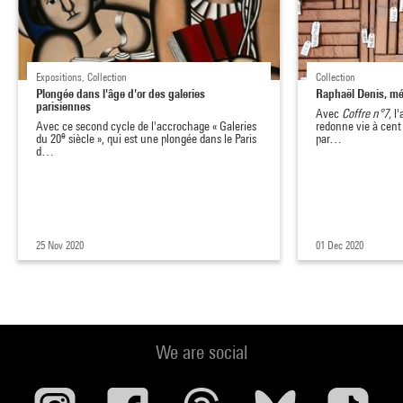
Expositions, Collection
Collection
Plongée dans l'âge d'or des galeries
Raphaël Denis, mé
parisiennes
Avec
Coffre n°7,
l'
Avec ce second cycle de l'accrochage « Galeries
redonne vie à cent
e
du 20
siècle », qui est une plongée dans le Paris
par…
d…
25 Nov 2020
01 Dec 2020
We are social