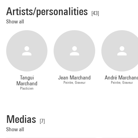
Artists/personalities
[43]
Show all
Tangui
Jean Marchand
André Marchan
Marchand
Peintre, Graveur
Peintre, Graveur
Plasticien
Medias
[7]
Show all