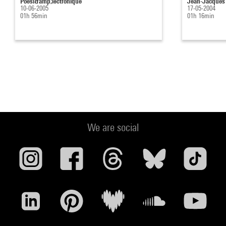
Poési&amp;lectronique
Jean-Jacques P
10-06-2005
17-05-2004
01h 56min
01h 16min
We are social