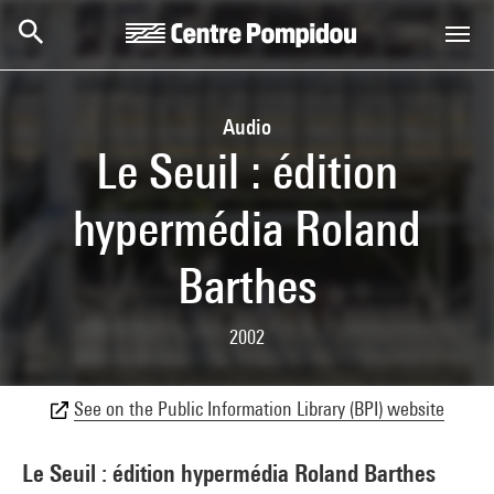
Skip to main content
Centre Pompidou
Audio
Le Seuil : édition
hypermédia Roland
Barthes
2002
See on the Public Information Library (BPI) website
Le Seuil : édition hypermédia Roland Barthes