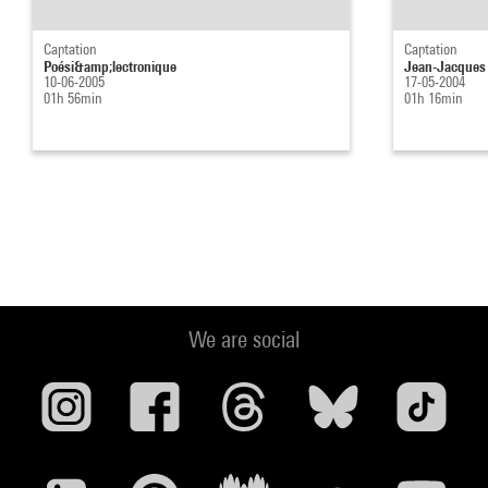
Captation
Captation
Poési&amp;lectronique
Jean-Jacques P
10-06-2005
17-05-2004
01h 56min
01h 16min
We are social