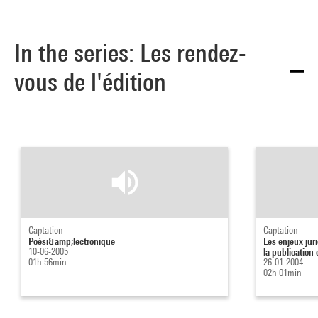
In the series: Les rendez-
vous de l'édition
Captation
Captation
Poési&amp;lectronique
Les enjeux jur
10-06-2005
la publication e
01h 56min
26-01-2004
02h 01min