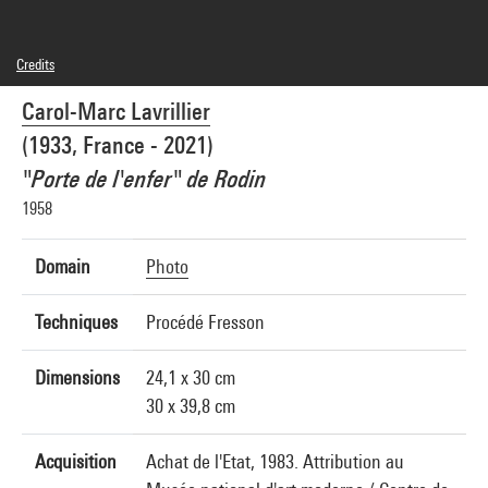
Credits
© SAIF
Carol-Marc Lavrillier
Photo credits : Centre Pompidou, MNAM-CCI/Georges Meguerditchian/Dist.
GrandPalaisRmn
(1933, France - 2021)
Image reference : 4N82184
Image presentation :
"Porte de l'enfer" de Rodin
GrandPalaisRmnPhoto
1958
Domain
Photo
Techniques
Procédé Fresson
Dimensions
24,1 x 30 cm
30 x 39,8 cm
Acquisition
Achat de l'Etat, 1983. Attribution au