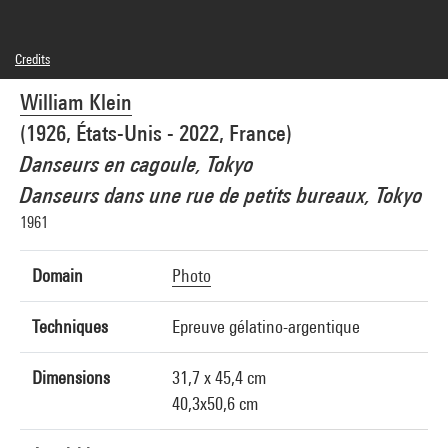
Credits
© William Klein Estate
William Klein
Photo credits : Centre Pompidou, MNAM-CCI/Hélène Mauri/Dist. GrandPalaisRmn
Image reference : 4Y07298
(1926, États-Unis - 2022, France)
Image presentation :
GrandPalaisRmnPhoto
Danseurs en cagoule, Tokyo
Danseurs dans une rue de petits bureaux, Tokyo
1961
Domain
Photo
Techniques
Epreuve gélatino-argentique
Dimensions
31,7 x 45,4 cm
40,3x50,6 cm