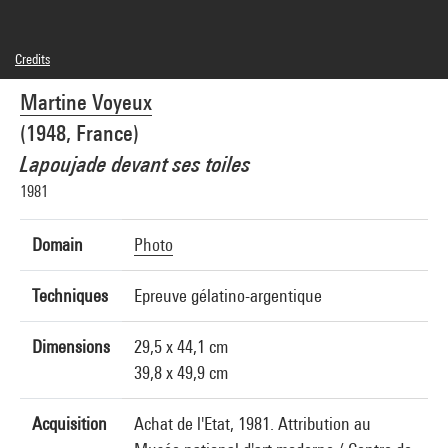
Credits
© SAIF
Martine Voyeux
Photo credits : Centre Pompidou, MNAM-CCI/Philippe Migeat/Dist. GrandPalaisRmn
Image reference : 1A18781 [1989 X 1093]
(1948, France)
Lapoujade devant ses toiles
1981
Domain
Photo
Techniques
Epreuve gélatino-argentique
Dimensions
29,5 x 44,1 cm
39,8 x 49,9 cm
Acquisition
Achat de l'Etat, 1981. Attribution au