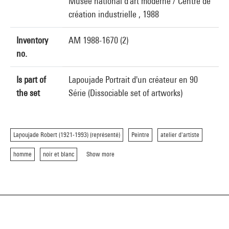
Musée national d'art moderne / Centre de
création industrielle , 1988
Inventory
AM 1988-1670 (2)
no.
Is part of
Lapoujade Portrait d'un créateur en 90
the set
Série (Dissociable set of artworks)
Lapoujade Robert (1921-1993) (représenté)
Peintre
atelier d'artiste
homme
noir et blanc
Show more