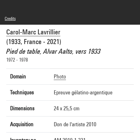
Credits
© SAIF
Carol-Marc Lavrillier
Photo credits : Centre Pompidou, MNAM-CCI/Georges Meguerditchian/Dist.
GrandPalaisRmn
(1933, France - 2021)
Image reference : 4N42232
Image presentation :
Pied de table, Alvar Aalto, vers 1933
GrandPalaisRmnPhoto
1972 - 1978
Domain
Photo
Techniques
Epreuve gélatino-argentique
Dimensions
24 x 25,5 cm
Acquisition
Don de l'artiste 2010