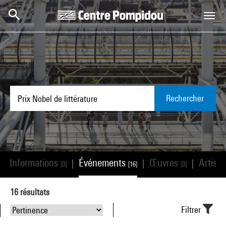
Aller au contenu principal
Centre Pompidou
Rechercher
Informations
Événements
Œuvres
Artist
|
|
|
|
[0]
[16]
[0]
16
résultats
Filtrer