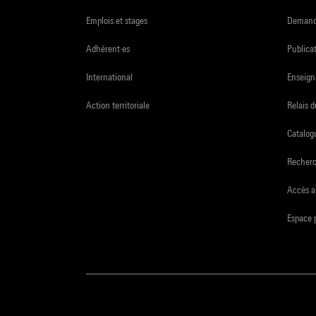
Emplois et stages
Demande
Adhérent·es
Publicat
International
Enseign
Action territoriale
Relais 
Catalogu
Recher
Accès a
Espace 