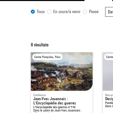
Tous
En cours/à venir
Passé
Da
8
résultats
Centre Pompidou, Paris
Centr
Conférence
Rencon
Jean-Yves Jouannais :
Desi
L'Encyclopédie des guerres
Parole
Dans 
L’Encyclopédie des guerres n°116
Dans le cadre de
Jean-Yves Jouannais :