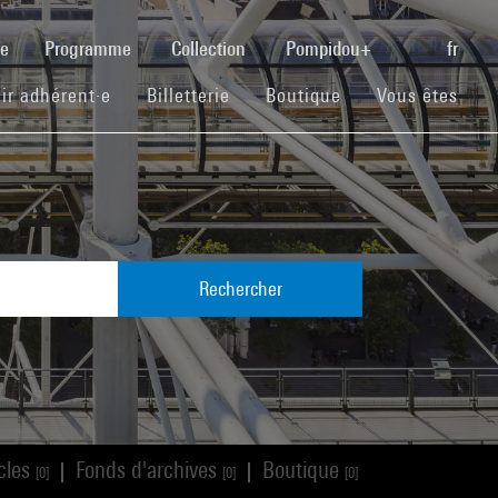
(current)
se
Programme
Collection
Pompidou+
fr
(current)
(current)
(current)
ir adhérent·e
Billetterie
Boutique
Vous êtes
Rechercher
icles
Fonds d'archives
Boutique
|
|
[0]
[0]
[0]