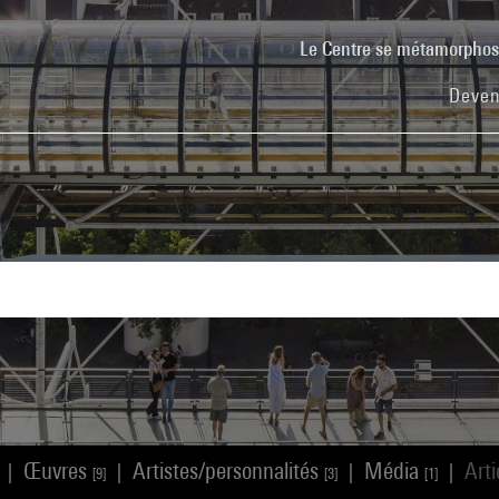
Le Centre se métamorpho
Deven
Œuvres
Artistes/personnalités
Média
Art
|
|
|
|
[9]
[3]
[1]