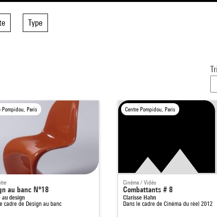
te
Type
Tr
e Pompidou, Paris
Centre Pompidou, Paris
tre
Cinéma / Vidéo
gn au banc N°18
Combattants # 8
 au design
Clarisse Hahn
le cadre de
Design au banc
Dans le cadre de
Cinéma du réel 2012