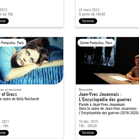
 2013
31 mars 2012
ir de 19h
À partir de 16h30
miné
Terminé
e Pompidou, Paris
Centre Pompidou, Paris
ion et rencontre
Rencontre
 of Grass
Jean-Yves Jouannais :
le cadre de
Kelly Reichardt
L'Encyclopédie des guerres
Parole à Jean-Yves Jouannais
Dans le cadre de
Jean-Yves Jouannais :
L'Encyclopédie des guerres (2018-2020)
. 2021
10 déc. 2015
 - 16h
19h - 20h30
miné
Terminé