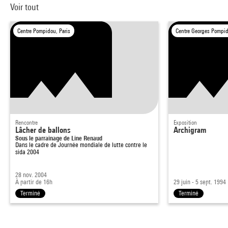
Voir tout
Centre Pompidou, Paris
Centre Georges Pompid
Rencontre
Exposition
Lâcher de ballons
Archigram
Sous le parrainage de Line Renaud
Dans le cadre de
Journée mondiale de lutte contre le
sida 2004
28 nov. 2004
À partir de 16h
29 juin - 5 sept. 1994
Terminé
Terminé