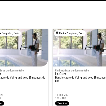
e Pompidou, Paris
Centre Pompidou, Paris
èque du documentaire
Cinémathèque du documentaire
e
La Cure
 cadre de
Voir grand avec 25 nuances de
Dans le cadre de
Voir grand avec 25 nuance
doc
021
11 déc. 2021
h
17h - 18h
né
Terminé