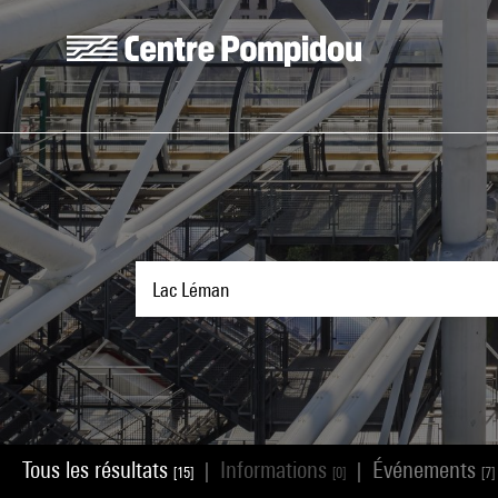
Aller au contenu principal
Centre Pompidou
Tous les résultats
Informations
Événements
|
|
[15]
[0]
[7]