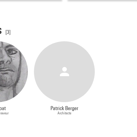
s
[3]
oat
Patrick Berger
Graveur
Architecte