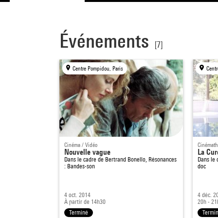
Événements
[7]
Centre Pompidou, Paris
Centr
Cinéma / Vidéo
Cinémath
Nouvelle vague
La Cur
Dans le cadre de
Bertrand Bonello, Résonances
Dans le
: Bandes-son
doc
4 oct. 2014
4 déc. 2
À partir de 14h30
20h - 21
Terminé
Termi