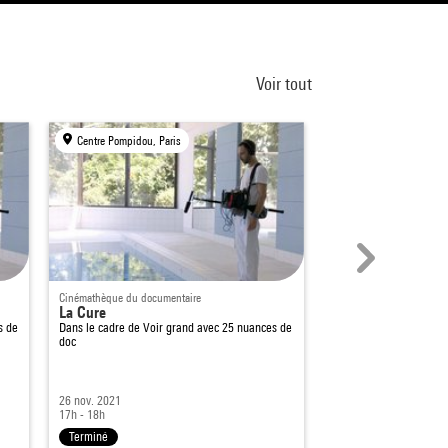
Voir tout
Centre Pompidou, Paris
Centre Pompidou, Par
Cinémathèque du documentaire
Cinéma / Vidéo
La Cure
Al di là dell’uno
s de
Dans le cadre de
Voir grand avec 25 nuances de
Compétition internati
doc
Dans le cadre de
Ciném
26 nov. 2021
23 mars 2018
17h - 18h
15h - 16h45
Terminé
Terminé