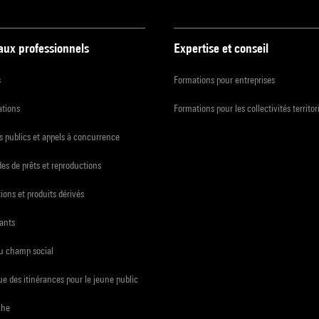
 aux professionnels
Expertise et conseil
s
Formations pour entreprises
ations
Formations pour les collectivités territor
 publics et appels à concurrence
s de prêts et reproductions
ions et produits dérivés
ants
du champ social
e des itinérances pour le jeune public
che