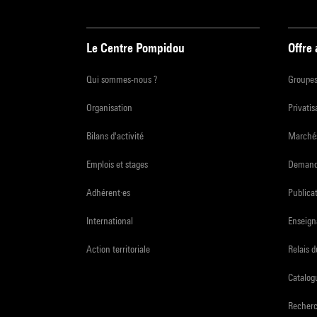
Le Centre Pompidou
Offre
Qui sommes-nous ?
Groupe
Organisation
Privatis
Bilans d'activité
Marchés
Emplois et stages
Demande
Adhérent·es
Publicat
International
Enseign
Action territoriale
Relais 
Catalogu
Recher