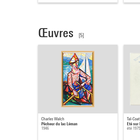
Œuvres
[5]
Charles Walch
Tal-Coat
Pêcheur du lac Léman
Eté sur
1946
été 197