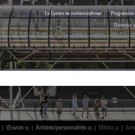
(current)
Le Centre se métamorphose
Programm
Devenir 
Œuvres
Artistes/personnalités
Média
Art
|
|
|
|
[5]
[3]
[0]