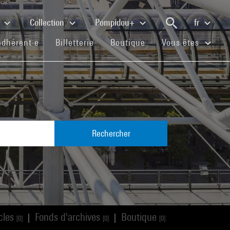
e
Collection
Pompidou+
fr
(current)
(current)
(current)
adhérent·e
Billetterie
Boutique
Vous êtes
Rechercher
icles
Fonds d'archives
Boutique
|
|
[0]
[0]
[0]