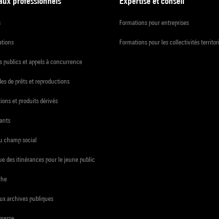
 aux professionnels
Expertise et conseil
s
Formations pour entreprises
ations
Formations pour les collectivités territor
 publics et appels à concurrence
s de prêts et reproductions
ions et produits dérivés
ants
du champ social
e des itinérances pour le jeune public
che
ux archives publiques
presse