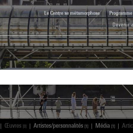
(current)
Le Centre se métamorphose
Programm
Devenir 
Œuvres
Artistes/personnalités
Média
Arti
|
|
|
|
[0]
[1]
[1]