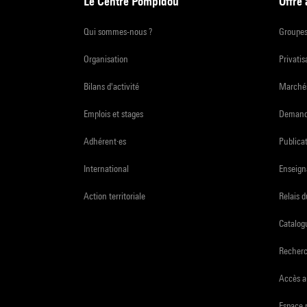
Le Centre Pompidou
Offre
Qui sommes-nous ?
Groupe
Organisation
Privatis
Bilans d'activité
Marchés
Emplois et stages
Demande
Adhérent·es
Publicat
International
Enseign
Action territoriale
Relais 
Catalogu
Recher
Accès a
Espace 