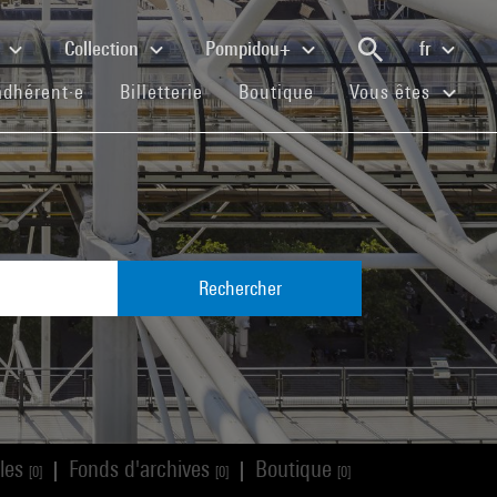
e
Collection
Pompidou+
fr
(current)
(current)
(current)
adhérent·e
Billetterie
Boutique
Vous êtes
Rechercher
cles
Fonds d'archives
Boutique
|
|
[0]
[0]
[0]