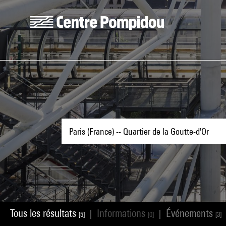
Aller au contenu principal
Centre Pompidou
Tous les résultats
Informations
Événements
|
|
[5]
[0]
[3]