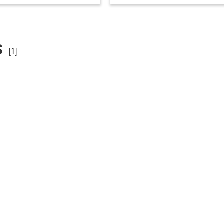
s
[1]