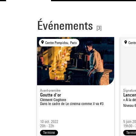
Événements
[3]
Centre Pompidou, Paris
Centr
Avant-première
Signature
Goutte d'or
Lancem
Clément Cogitore
« À la d
Dans le cadre de
Le cinéma comme il va #3
Niveau 
10 oct. 2022
5 juin 2
20h - 22h
19h30 - 
Terminé
Termi