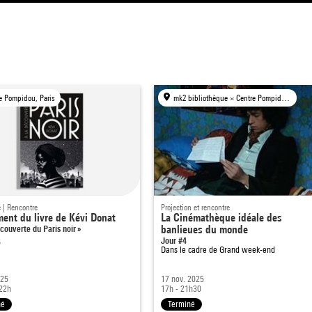
e Pompidou, Paris
mk2 bibliothèque × Centre Pompidou, Paris
 | Rencontre
Projection et rencontre
ent du livre de Kévi Donat
La Cinémathèque idéale des
écouverte du Paris noir »
banlieues du monde
Jour #4
6
Dans le cadre de
Grand week-end
025
17 nov. 2025
22h
17h - 21h30
né
Terminé