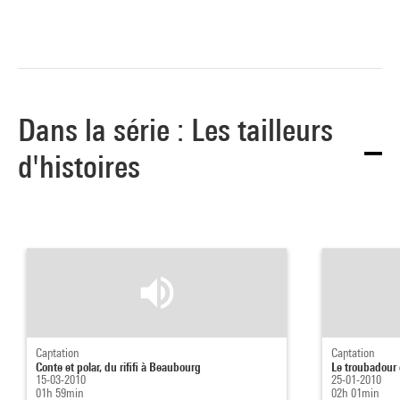
Dans la série : Les tailleurs
d'histoires
Captation
Captation
Conte et polar, du rififi à Beaubourg
Le troubadour
15-03-2010
25-01-2010
01h 59min
02h 01min