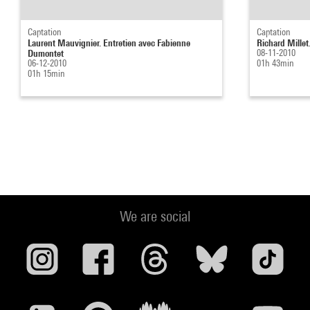
Captation
Captation
Laurent Mauvignier. Entretien avec Fabienne
Richard Millet
Dumontet
08-11-2010
06-12-2010
01h 43min
01h 15min
We are social