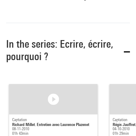
In the series: Ecrire, écrire,
pourquoi ?
Captation
Captation
Richard Millet. Entretien avec Laurence Plazenet
Régis Jauffret
08-11-2010
04-10-2010
01h 43min
01h 29min