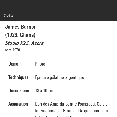
Credits
©James Barnor
James Barnor
Photo credits : Centre Pompidou, MNAM-CCI/Joseph Banderet/Dist. GrandPalaisRmn
Image reference : 4Y08129
(1929, Ghana)
Image presentation :
GrandPalaisRmnPhoto
Studio X23, Accra
vers 1970
Domain
Photo
Techniques
Epreuve gélatino-argentique
Dimensions
13 x 10 cm
Acquisition
Don des Amis du Centre Pompidou, Cercle
International et Groupe d’Acquisition pour