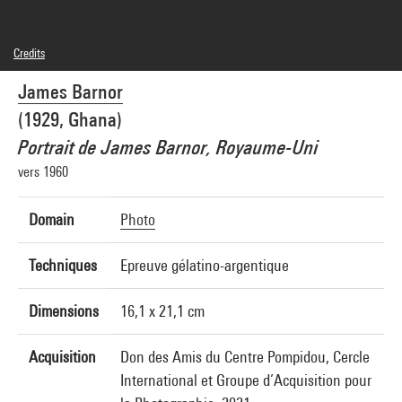
Credits
©James Barnor
James Barnor
Photo credits : Centre Pompidou, MNAM-CCI/Joseph Banderet/Dist. GrandPalaisRmn
Image reference : 4Y08126
(1929, Ghana)
Image presentation :
GrandPalaisRmnPhoto
Portrait de James Barnor, Royaume-Uni
vers 1960
Domain
Photo
Techniques
Epreuve gélatino-argentique
Dimensions
16,1 x 21,1 cm
Acquisition
Don des Amis du Centre Pompidou, Cercle
International et Groupe d’Acquisition pour