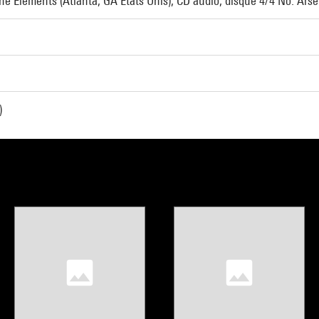
The Elements (Atlanta, GA États Unis), CD audio, disque 4/4 No. Arse
)