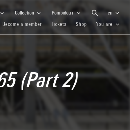
Collection
Pompidou+
en
(current)
(current)
(current)
Become a member
Tickets
Shop
You are
5 (Part 2)